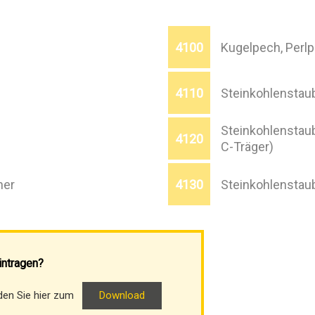
4100
Kugelpech, Perl
4110
Steinkohlenstau
Steinkohlenstaub
4120
C-Träger)
ner
4130
Steinkohlenstaub
intragen?
nden Sie hier zum
Download