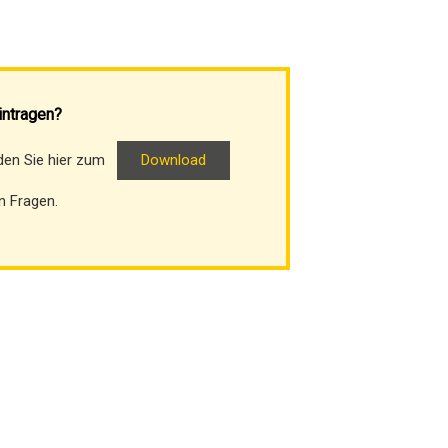
intragen?
nden Sie hier zum
Download
n Fragen.